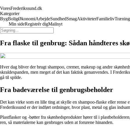
VoresFrederikssund.dk
Kategorier
Byg
Bolig
Økonomi
Arbejde
Sundhed
Smag
Aktiviteter
Familieliv
Træning
Min side
Registrér dig
Mailnyt
Fra flaske til genbrug: Sådan håndteres sk
Hver dag bliver der brugt shampoo, cremer, makeup og andre skønhedsp
skraldespanden, men meget af det kan faktisk genanvendes. I Frederikssu
gå til spilde.
Fra badeværelse til genbrugsbeholder
Det kan virke som en lille ting at skylle en shampoo-flaske eller rense 
Frederikssund er der indført ordninger, hvor plast, metal og glas indsa
Plastflasker og -bøtter fra skønhedsprodukter hører til i plastbeholdere
ren, så materialerne kan genbruges uden at forurene hinanden.