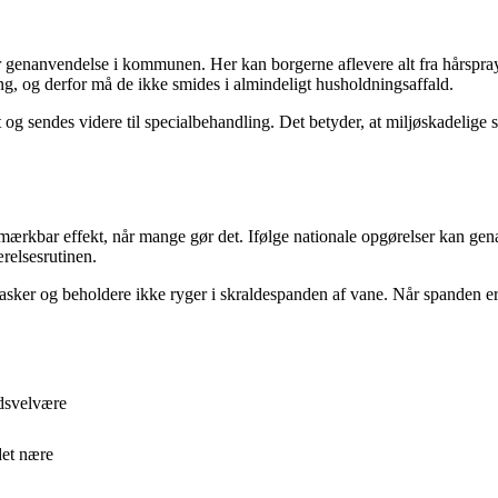
genanvendelse i kommunen. Her kan borgerne aflevere alt fra hårspraydå
ng, og derfor må de ikke smides i almindeligt husholdningsaffald.
t og sendes videre til specialbehandling. Det betyder, at miljøskadelige 
en mærkbar effekt, når mange gør det. Ifølge nationale opgørelser kan g
ærelsesrutinen.
 flasker og beholdere ikke ryger i skraldespanden af vane. Når spanden er
edsvelvære
det nære