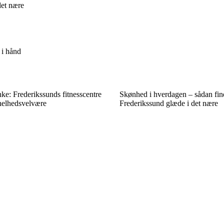
det nære
 i hånd
e: Frederikssunds fitnesscentre
Skønhed i hverdagen – sådan fin
 helhedsvelvære
Frederikssund glæde i det nære