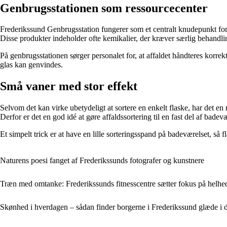
Genbrugsstationen som ressourcecenter
Frederikssund Genbrugsstation fungerer som et centralt knudepunkt for 
Disse produkter indeholder ofte kemikalier, der kræver særlig behandli
På genbrugsstationen sørger personalet for, at affaldet håndteres korrek
glas kan genvindes.
Små vaner med stor effekt
Selvom det kan virke ubetydeligt at sortere en enkelt flaske, har det 
Derfor er det en god idé at gøre affaldssortering til en fast del af badev
Et simpelt trick er at have en lille sorteringsspand på badeværelset, så
Naturens poesi fanget af Frederikssunds fotografer og kunstnere
Træn med omtanke: Frederikssunds fitnesscentre sætter fokus på helh
Skønhed i hverdagen – sådan finder borgerne i Frederikssund glæde i 