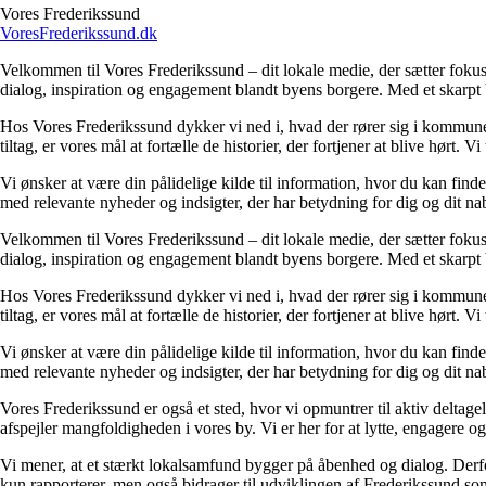
Vores Frederikssund
VoresFrederikssund.dk
Velkommen til Vores Frederikssund – dit lokale medie, der sætter fokus p
dialog, inspiration og engagement blandt byens borgere. Med et skarpt b
Hos Vores Frederikssund dykker vi ned i, hvad der rører sig i kommunen
tiltag, er vores mål at fortælle de historier, der fortjener at blive hørt.
Vi ønsker at være din pålidelige kilde til information, hvor du kan finde al
med relevante nyheder og indsigter, der har betydning for dig og dit na
Velkommen til Vores Frederikssund – dit lokale medie, der sætter fokus p
dialog, inspiration og engagement blandt byens borgere. Med et skarpt b
Hos Vores Frederikssund dykker vi ned i, hvad der rører sig i kommunen
tiltag, er vores mål at fortælle de historier, der fortjener at blive hørt.
Vi ønsker at være din pålidelige kilde til information, hvor du kan finde al
med relevante nyheder og indsigter, der har betydning for dig og dit na
Vores Frederikssund er også et sted, hvor vi opmuntrer til aktiv deltagel
afspejler mangfoldigheden i vores by. Vi er her for at lytte, engagere og
Vi mener, at et stærkt lokalsamfund bygger på åbenhed og dialog. Derfor
kun rapporterer, men også bidrager til udviklingen af Frederikssund som 