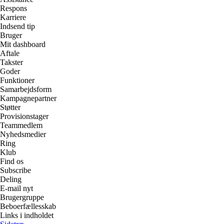
Respons
Karriere
Indsend tip
Bruger
Mit dashboard
Aftale
Takster
Goder
Funktioner
Samarbejdsform
Kampagnepartner
Støtter
Provisionstager
Teammedlem
Nyhedsmedier
Ring
Klub
Find os
Subscribe
Deling
E-mail nyt
Brugergruppe
Beboerfællesskab
Links i indholdet