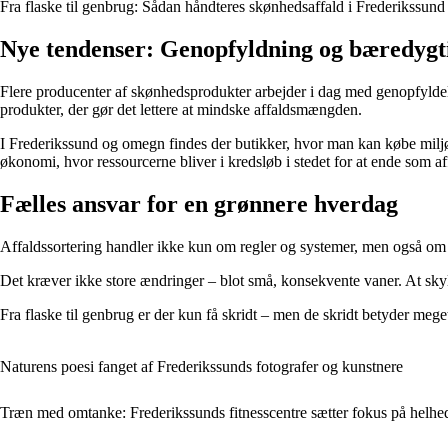
Fra flaske til genbrug: Sådan håndteres skønhedsaffald i Frederikssund
Nye tendenser: Genopfyldning og bæredygt
Flere producenter af skønhedsprodukter arbejder i dag med genopfyldel
produkter, der gør det lettere at mindske affaldsmængden.
I Frederikssund og omegn findes der butikker, hvor man kan købe miljøven
økonomi, hvor ressourcerne bliver i kredsløb i stedet for at ende som af
Fælles ansvar for en grønnere hverdag
Affaldssortering handler ikke kun om regler og systemer, men også om b
Det kræver ikke store ændringer – blot små, konsekvente vaner. At skylle 
Fra flaske til genbrug er der kun få skridt – men de skridt betyder meget 
Naturens poesi fanget af Frederikssunds fotografer og kunstnere
Træn med omtanke: Frederikssunds fitnesscentre sætter fokus på helh