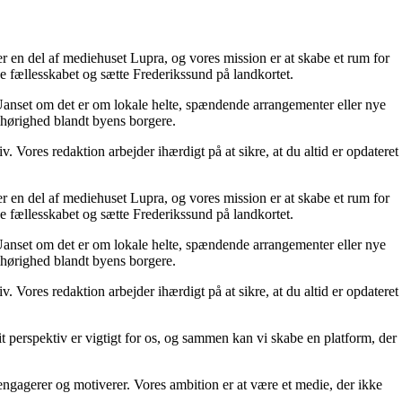
 er en del af mediehuset Lupra, og vores mission er at skabe et rum for
ke fællesskabet og sætte Frederikssund på landkortet.
 Uanset om det er om lokale helte, spændende arrangementer eller nye
 samhørighed blandt byens borgere.
liv. Vores redaktion arbejder ihærdigt på at sikre, at du altid er opdateret
 er en del af mediehuset Lupra, og vores mission er at skabe et rum for
ke fællesskabet og sætte Frederikssund på landkortet.
 Uanset om det er om lokale helte, spændende arrangementer eller nye
 samhørighed blandt byens borgere.
liv. Vores redaktion arbejder ihærdigt på at sikre, at du altid er opdateret
 Dit perspektiv er vigtigt for os, og sammen kan vi skabe en platform, der
engagerer og motiverer. Vores ambition er at være et medie, der ikke