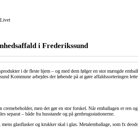
Livet
ønhedsaffald i Frederikssund
rodukter i de fleste hjem – og med dem følger en stor mængde emballag
nd Kommune arbejdes der løbende på at gøre affaldssorteringen lettere o
en cremebeholder, men det gør en stor forskel. Når emballagen er ren og 
mles separat – både fra husstande og på genbrugsstationerne.
n, mens glasflasker og krukker skal i glas. Metalemballage, som fx deodor