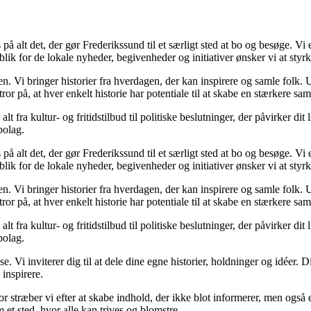
å alt det, der gør Frederikssund til et særligt sted at bo og besøge. Vi
lik for de lokale nyheder, begivenheder og initiativer ønsker vi at styr
. Vi bringer historier fra hverdagen, der kan inspirere og samle folk.
 Vi tror på, at hver enkelt historie har potentiale til at skabe en stærkere
t fra kultur- og fritidstilbud til politiske beslutninger, der påvirker dit 
bolag.
å alt det, der gør Frederikssund til et særligt sted at bo og besøge. Vi
lik for de lokale nyheder, begivenheder og initiativer ønsker vi at styr
. Vi bringer historier fra hverdagen, der kan inspirere og samle folk.
 Vi tror på, at hver enkelt historie har potentiale til at skabe en stærkere
t fra kultur- og fritidstilbud til politiske beslutninger, der påvirker dit 
bolag.
se. Vi inviterer dig til at dele dine egne historier, holdninger og idéer.
 inspirere.
 stræber vi efter at skabe indhold, der ikke blot informerer, men også 
et sted, hvor alle kan trives og blomstre.