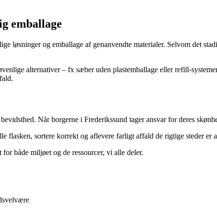
ig emballage
ige løsninger og emballage af genanvendte materialer. Selvom det stad
lige alternativer – fx sæber uden plastemballage eller refill-systemer t
fald.
evidsthed. Når borgerne i Frederikssund tager ansvar for deres skønheds
flasken, sortere korrekt og aflevere farligt affald de rigtige steder er 
for både miljøet og de ressourcer, vi alle deler.
edsvelvære