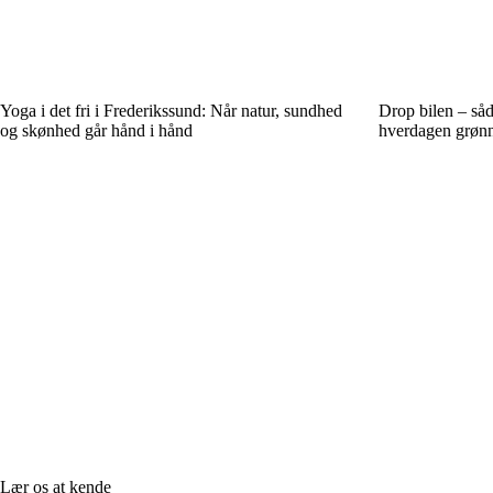
Yoga i det fri i Frederikssund: Når natur, sundhed
Drop bilen – såd
og skønhed går hånd i hånd
hverdagen grønn
Lær os at kende