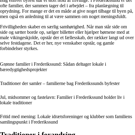
Bag enhver byfest står et stort hold af frivillige. I Frederikssund er det
ofte familier, der sammen tager del i arbejdet – fra planlægning til
oprydning. For mange er det en måde at give noget tilbage til byen på,
men også en anledning til at være sammen om noget meningsfuldt.
Frivilligheden skaber en særlig samhørighed. Når man står side om
side og sætter borde op, sælger billetter eller hjælper børnene med at
male vikingeskjolde, opstår der et fællesskab, der rækker langt ud over
selve festdagene. Det er her, nye venskaber opstår, og gamle
forbindelser styrkes.
Grønne familier i Frederikssund: Sådan deltager lokale i
bæredygtighedsprojekter
Traditioner der samler – familierne bag Frederikssunds byfester
Jul, midsommer og fastelavn: Familier i Frederikssund holder liv i
lokale traditioner
Fritid med mening: Lokale idrætsforeninger og klubber som familiens
samlingspunkt i Frederikssund
Traditioner i forandring