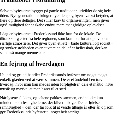
Selvom byfesterne bygger på gamle traditioner, udvikler de sig hele
tiden. Nye generationer bringer nye ideer, og byens vækst betyder, at
flere og flere deltager. Det stiller krav til organiseringen, men giver
også mulighed for at skabe endnu mere mangfoldige oplevelser.
I dag er byfesterne i Frederikssund ikke kun for de lokale. De
tiltrækker gæster fra hele regionen, som kommer for at opleve den
særlige atmosfære. Det giver byen et løft – både kulturelt og socialt –
og styrker stoltheden over at være en del af et fællesskab, der kan
samle så mange mennesker.
En fejring af hverdagen
I bund og grund handler Frederikssunds byfester om noget meget
enkelt: glæden ved at være sammen. De er et åndehul i en travl
hverdag, hvor man kan mødes uden forpligtelser, dele et måltid, høre
musik og mærke, at man hører til et sted.
Når lysene slukkes, og teltene pakkes sammen, er det ikke kun
minderne om festlighederne, der bliver tilbage. Det er følelsen af
samhørighed – den, der får folk til at vende tilbage år efter år, og som
gør Frederikssunds byfester til noget helt særligt.