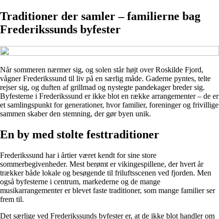
Traditioner der samler – familierne bag
Frederikssunds byfester
Når sommeren nærmer sig, og solen står højt over Roskilde Fjord,
vågner Frederikssund til liv på en særlig måde. Gaderne pyntes, telte
rejser sig, og duften af grillmad og nystegte pandekager breder sig.
Byfesterne i Frederikssund er ikke blot en række arrangementer – de er
et samlingspunkt for generationer, hvor familier, foreninger og frivillige
sammen skaber den stemning, der gør byen unik.
En by med stolte festtraditioner
Frederikssund har i årtier været kendt for sine store
sommerbegivenheder. Mest berømt er vikingespillene, der hvert år
trækker både lokale og besøgende til friluftsscenen ved fjorden. Men
også byfesterne i centrum, markederne og de mange
musikarrangementer er blevet faste traditioner, som mange familier ser
frem til.
Det særlige ved Frederikssunds byfester er, at de ikke blot handler om