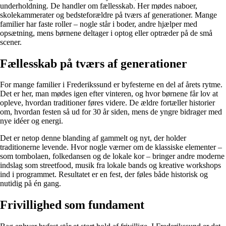
underholdning. De handler om fællesskab. Her mødes naboer,
skolekammerater og bedsteforældre på tværs af generationer. Mange
familier har faste roller – nogle står i boder, andre hjælper med
opsætning, mens børnene deltager i optog eller optræder på de små
scener.
Fællesskab på tværs af generationer
For mange familier i Frederikssund er byfesterne en del af årets rytme.
Det er her, man mødes igen efter vinteren, og hvor børnene får lov at
opleve, hvordan traditioner føres videre. De ældre fortæller historier
om, hvordan festen så ud for 30 år siden, mens de yngre bidrager med
nye idéer og energi.
Det er netop denne blanding af gammelt og nyt, der holder
traditionerne levende. Hvor nogle værner om de klassiske elementer –
som tombolaen, folkedansen og de lokale kor – bringer andre moderne
indslag som streetfood, musik fra lokale bands og kreative workshops
ind i programmet. Resultatet er en fest, der føles både historisk og
nutidig på én gang.
Frivillighed som fundament