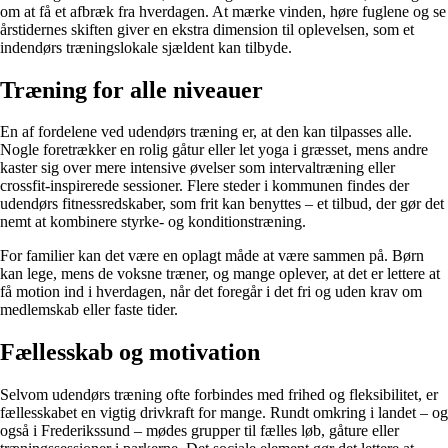
om at få et afbræk fra hverdagen. At mærke vinden, høre fuglene og se
årstidernes skiften giver en ekstra dimension til oplevelsen, som et
indendørs træningslokale sjældent kan tilbyde.
Træning for alle niveauer
En af fordelene ved udendørs træning er, at den kan tilpasses alle.
Nogle foretrækker en rolig gåtur eller let yoga i græsset, mens andre
kaster sig over mere intensive øvelser som intervaltræning eller
crossfit-inspirerede sessioner. Flere steder i kommunen findes der
udendørs fitnessredskaber, som frit kan benyttes – et tilbud, der gør det
nemt at kombinere styrke- og konditionstræning.
For familier kan det være en oplagt måde at være sammen på. Børn
kan lege, mens de voksne træner, og mange oplever, at det er lettere at
få motion ind i hverdagen, når det foregår i det fri og uden krav om
medlemskab eller faste tider.
Fællesskab og motivation
Selvom udendørs træning ofte forbindes med frihed og fleksibilitet, er
fællesskabet en vigtig drivkraft for mange. Rundt omkring i landet – og
også i Frederikssund – mødes grupper til fælles løb, gåture eller