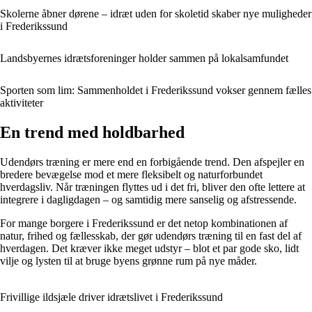
Skolerne åbner dørene – idræt uden for skoletid skaber nye muligheder
i Frederikssund
Landsbyernes idrætsforeninger holder sammen på lokalsamfundet
Sporten som lim: Sammenholdet i Frederikssund vokser gennem fælles
aktiviteter
En trend med holdbarhed
Udendørs træning er mere end en forbigående trend. Den afspejler en
bredere bevægelse mod et mere fleksibelt og naturforbundet
hverdagsliv. Når træningen flyttes ud i det fri, bliver den ofte lettere at
integrere i dagligdagen – og samtidig mere sanselig og afstressende.
For mange borgere i Frederikssund er det netop kombinationen af
natur, frihed og fællesskab, der gør udendørs træning til en fast del af
hverdagen. Det kræver ikke meget udstyr – blot et par gode sko, lidt
vilje og lysten til at bruge byens grønne rum på nye måder.
Frivillige ildsjæle driver idrætslivet i Frederikssund