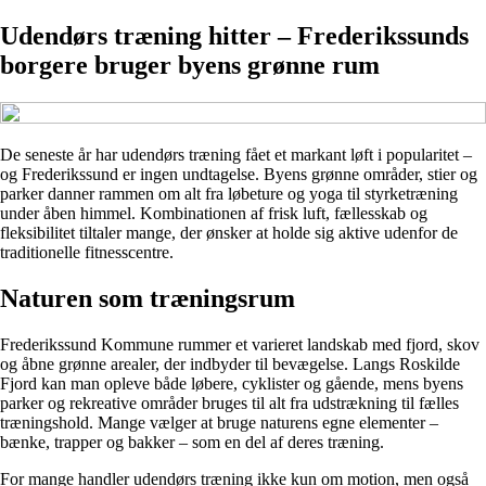
Udendørs træning hitter – Frederikssunds
borgere bruger byens grønne rum
De seneste år har udendørs træning fået et markant løft i popularitet –
og Frederikssund er ingen undtagelse. Byens grønne områder, stier og
parker danner rammen om alt fra løbeture og yoga til styrketræning
under åben himmel. Kombinationen af frisk luft, fællesskab og
fleksibilitet tiltaler mange, der ønsker at holde sig aktive udenfor de
traditionelle fitnesscentre.
Naturen som træningsrum
Frederikssund Kommune rummer et varieret landskab med fjord, skov
og åbne grønne arealer, der indbyder til bevægelse. Langs Roskilde
Fjord kan man opleve både løbere, cyklister og gående, mens byens
parker og rekreative områder bruges til alt fra udstrækning til fælles
træningshold. Mange vælger at bruge naturens egne elementer –
bænke, trapper og bakker – som en del af deres træning.
For mange handler udendørs træning ikke kun om motion, men også