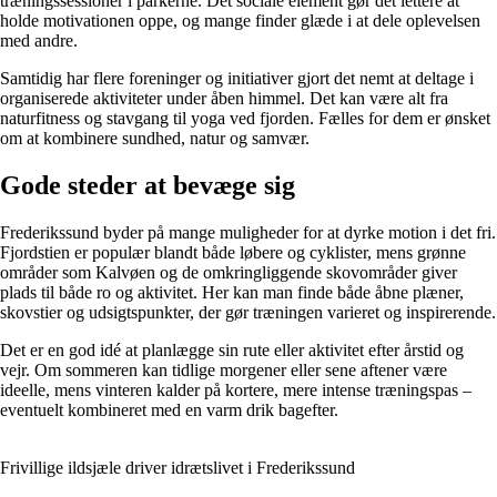
træningssessioner i parkerne. Det sociale element gør det lettere at
holde motivationen oppe, og mange finder glæde i at dele oplevelsen
med andre.
Samtidig har flere foreninger og initiativer gjort det nemt at deltage i
organiserede aktiviteter under åben himmel. Det kan være alt fra
naturfitness og stavgang til yoga ved fjorden. Fælles for dem er ønsket
om at kombinere sundhed, natur og samvær.
Gode steder at bevæge sig
Frederikssund byder på mange muligheder for at dyrke motion i det fri.
Fjordstien er populær blandt både løbere og cyklister, mens grønne
områder som Kalvøen og de omkringliggende skovområder giver
plads til både ro og aktivitet. Her kan man finde både åbne plæner,
skovstier og udsigtspunkter, der gør træningen varieret og inspirerende.
Det er en god idé at planlægge sin rute eller aktivitet efter årstid og
vejr. Om sommeren kan tidlige morgener eller sene aftener være
ideelle, mens vinteren kalder på kortere, mere intense træningspas –
eventuelt kombineret med en varm drik bagefter.
Frivillige ildsjæle driver idrætslivet i Frederikssund