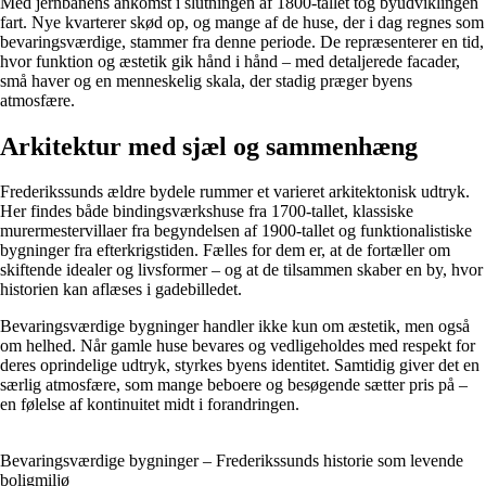
Med jernbanens ankomst i slutningen af 1800-tallet tog byudviklingen
fart. Nye kvarterer skød op, og mange af de huse, der i dag regnes som
bevaringsværdige, stammer fra denne periode. De repræsenterer en tid,
hvor funktion og æstetik gik hånd i hånd – med detaljerede facader,
små haver og en menneskelig skala, der stadig præger byens
atmosfære.
Arkitektur med sjæl og sammenhæng
Frederikssunds ældre bydele rummer et varieret arkitektonisk udtryk.
Her findes både bindingsværkshuse fra 1700-tallet, klassiske
murermestervillaer fra begyndelsen af 1900-tallet og funktionalistiske
bygninger fra efterkrigstiden. Fælles for dem er, at de fortæller om
skiftende idealer og livsformer – og at de tilsammen skaber en by, hvor
historien kan aflæses i gadebilledet.
Bevaringsværdige bygninger handler ikke kun om æstetik, men også
om helhed. Når gamle huse bevares og vedligeholdes med respekt for
deres oprindelige udtryk, styrkes byens identitet. Samtidig giver det en
særlig atmosfære, som mange beboere og besøgende sætter pris på –
en følelse af kontinuitet midt i forandringen.
Bevaringsværdige bygninger – Frederikssunds historie som levende
boligmiljø