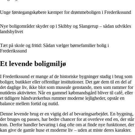
Unge førstegangskøbere kæmper for drømmeboligen i Frederikssund
Nye boligområder skyder op i Skibby og Slangerup – sådan udvikles
landsbylivet
Tæt på skole og fritid: Sådan vælger børnefamilier bolig i
Frederikssund
Et levende boligmiljø
I Frederikssund er mange af de historiske bygninger stadig i brug som
boliger, butikker eller offentlige institutioner. Det gør dem til en del af
det daglige liv, ikke blot som museale genstande, men som rammer for
nutidens aktiviteter. Når en gammel købmandsgård bliver til café, eller
et tidligere håndværkerhus rummer moderne lejligheder, opstår en
balance mellem fortid og nutid.
Denne levende brug er en vigtig del af bevaringsarbejdet. En bygning,
der bruges og passes, har bedre chancer for at overleve end en, der står
tom. Derfor handler bevaring i dag ofte om at finde nye funktioner, der
kan give de gamle huse et moderne liv – uden at miste deres karakter.