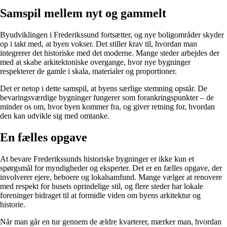
Samspil mellem nyt og gammelt
Byudviklingen i Frederikssund fortsætter, og nye boligområder skyder
op i takt med, at byen vokser. Det stiller krav til, hvordan man
integrerer det historiske med det moderne. Mange steder arbejdes der
med at skabe arkitektoniske overgange, hvor nye bygninger
respekterer de gamle i skala, materialer og proportioner.
Det er netop i dette samspil, at byens særlige stemning opstår. De
bevaringsværdige bygninger fungerer som forankringspunkter – de
minder os om, hvor byen kommer fra, og giver retning for, hvordan
den kan udvikle sig med omtanke.
En fælles opgave
At bevare Frederikssunds historiske bygninger er ikke kun et
spørgsmål for myndigheder og eksperter. Det er en fælles opgave, der
involverer ejere, beboere og lokalsamfund. Mange vælger at renovere
med respekt for husets oprindelige stil, og flere steder har lokale
foreninger bidraget til at formidle viden om byens arkitektur og
historie.
Når man går en tur gennem de ældre kvarterer, mærker man, hvordan