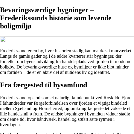
Bevaringsværdige bygninger –
Frederikssunds historie som levende
boligmiljø
Frederikssund er en by, hvor historien stadig kan mærkes i murværket.
Langs de gamle gader og i de ældre kvarterer står bygninger, der
fortæller om byens udvikling fra handelsplads ved fjorden til moderne
boligby. De bevaringsværdige huse og bymiljøer er ikke blot minder
om fortiden – de er en aktiv del af nutidens liv og identitet.
Fra færgested til bysamfund
Frederikssund opstod som et naturligt knudepunkt ved Roskilde Fjord.
I århundreder var færgeforbindelsen over fjorden et vigtigt bindeled
mellem Sjælland og Hornsherred, og omkring færgestedet voksede et
lille handelsmiljø frem. De ældste bygninger i bymidten vidner stadig
om denne tid, hvor håndværk, handel og søfart satte rytmen i
hverdagen.