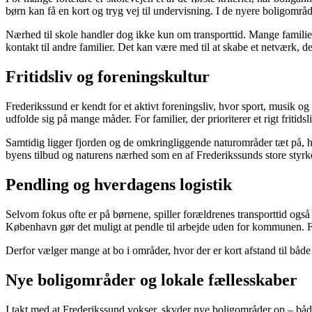
børn kan få en kort og tryg vej til undervisning. I de nyere boligområde
Nærhed til skole handler dog ikke kun om transporttid. Mange familier
kontakt til andre familier. Det kan være med til at skabe et netværk, d
Fritidsliv og foreningskultur
Frederikssund er kendt for et aktivt foreningsliv, hvor sport, musik
udfolde sig på mange måder. For familier, der prioriterer et rigt fritidsl
Samtidig ligger fjorden og de omkringliggende naturområder tæt på, h
byens tilbud og naturens nærhed som en af Frederikssunds store styrk
Pendling og hverdagens logistik
Selvom fokus ofte er på børnene, spiller forældrenes transporttid ogs
København gør det muligt at pendle til arbejde uden for kommunen. Fo
Derfor vælger mange at bo i områder, hvor der er kort afstand til både i
Nye boligområder og lokale fællesskaber
I takt med at Frederikssund vokser, skyder nye boligområder op – både