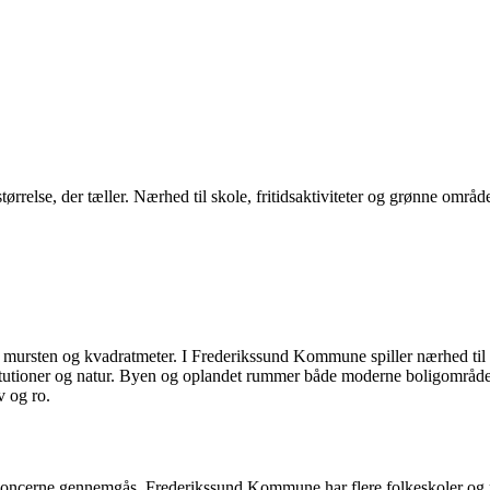
ørrelse, der tæller. Nærhed til skole, fritidsaktiviteter og grønne område
m mursten og kvadratmeter. I Frederikssund Kommune spiller nærhed til sk
titutioner og natur. Byen og oplandet rummer både moderne boligområder
v og ro.
annoncerne gennemgås. Frederikssund Kommune har flere folkeskoler og pri