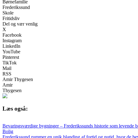
Børnefamilie
Frederikssund
Skole
Fritidsliv
Del og vær venlig
X
Facebook
Instagram
LinkedIn
YouTube
Pinterest
TikTok
Mail
RSS
Amir Thygesen
Amir
Thygesen
Læs også:
Bevaringsværdige bygninger – Frederikssunds historie som levende b
Bolig
Frederikssund rummer en unik blanding af fortid og nutid, hvor de bev