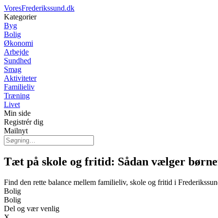
VoresFrederikssund.dk
Kategorier
Byg
Bolig
Økonomi
Arbejde
Sundhed
Smag
Aktiviteter
Familieliv
Træning
Livet
Min side
Registrér dig
Mailnyt
Tæt på skole og fritid: Sådan vælger børne
Find den rette balance mellem familieliv, skole og fritid i Frederikssu
Bolig
Bolig
Del og vær venlig
X