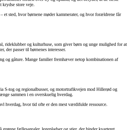
t krydse store veje.
t – et sted, hvor børnene møder kammerater, og hvor forældrene får
al, rideklubber og kulturhuse, som giver børn og unge mulighed for at
er, der passer til børnenes interesser.
kling og gåture. Mange familier fremhæver netop kombinationen af
 via S-tog og regionalbusser, og motortrafikvejen mod Hillerød og
n hænge sammen i en overskuelig hverdag.
travl hverdag, hvor tid ofte er den mest værdifulde ressource.
rønne fællesarealer, legepladser og stier, der binder kvarteret