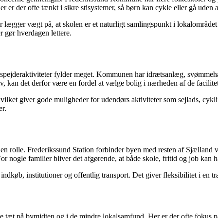
r er der ofte tænkt i sikre stisystemer, så børn kan cykle eller gå uden a
 lægger vægt på, at skolen er et naturligt samlingspunkt i lokalområde
er gør hverdagen lettere.
 og spejderaktiviteter fylder meget. Kommunen har idrætsanlæg, svømmeh
iv, kan det derfor være en fordel at vælge bolig i nærheden af de facilitet
vilket giver gode muligheder for udendørs aktiviteter som sejlads, cy
er.
å en rolle. Frederikssund Station forbinder byen med resten af Sjælland
r nogle familier bliver det afgørende, at både skole, fritid og job ka
ndkøb, institutioner og offentlig transport. Det giver fleksibilitet i en 
 tæt på bymidten og i de mindre lokalsamfund. Her er der ofte fokus på g