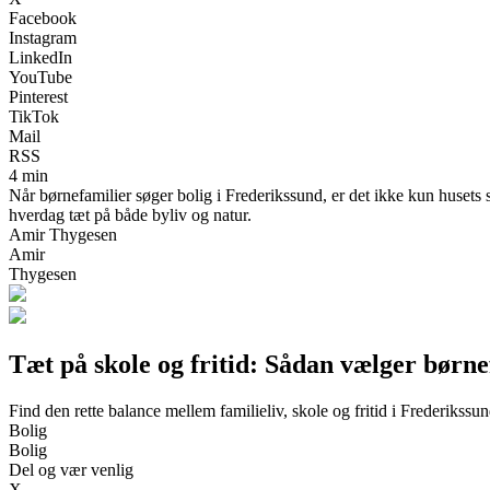
Facebook
Instagram
LinkedIn
YouTube
Pinterest
TikTok
Mail
RSS
4 min
Når børnefamilier søger bolig i Frederikssund, er det ikke kun husets st
hverdag tæt på både byliv og natur.
Amir Thygesen
Amir
Thygesen
Tæt på skole og fritid: Sådan vælger børne
Find den rette balance mellem familieliv, skole og fritid i Frederikssu
Bolig
Bolig
Del og vær venlig
X