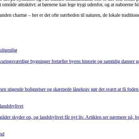
område attraktivt: at børnene kan lege trygt udenfor, og at naboerne hi
den charme – her er det ofte nærheden til naturen, de lokale traditione
oligmiljø
aringsværdige bygninger fortæller byens historie og samtidig danner gru
n stigende boligpriser og skærpede lånekrav gør det svært at få foden 
landsbylivet
åder skyder op, og landsbylivet får nyt liv. Artiklen ser nærmere på
und