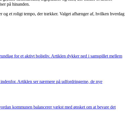
lser på hinanden.
r og et roligt tempo, der trækker. Valget afhænger af, hvilken hverdag
ndlag for et aktivt boligliv. Artiklen dykker ned i samspillet mellem
indenfor. Artiklen ser nærmere på udfordringerne, de nye
, hvordan kommunen balancerer vækst med ønsket om at bevare det