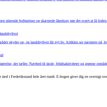
n stigende boligpriser og skærpede lånekrav gør det svært at få foden 
landsbylivet
åder skyder op, og landsbylivet får nyt liv. Artiklen ser nærmere på
und
ørrelse, der tæller. Nærhed til skole, fritidsaktiviteter og grønne område
sted i Frederikssund hele året rundt. E-bogen giver dig en oversigt over 