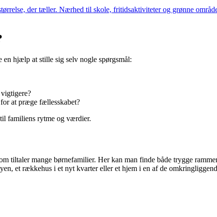
ørrelse, der tæller. Nærhed til skole, fritidsaktiviteter og grønne område
?
 en hjælp at stille sig selv nogle spørgsmål:
 vigtigere?
 for at præge fællesskabet?
 til familiens rytme og værdier.
 som tiltaler mange børnefamilier. Her kan man finde både trygge ramme
en, et rækkehus i et nyt kvarter eller et hjem i en af de omkringliggen