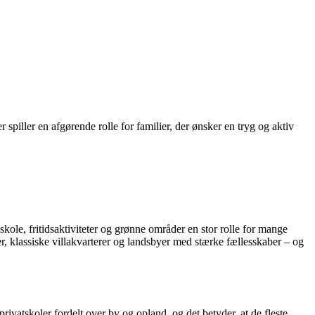
r spiller en afgørende rolle for familier, der ønsker en tryg og aktiv
ole, fritidsaktiviteter og grønne områder en stor rolle for mange
, klassiske villakvarterer og landsbyer med stærke fællesskaber – og
vatskoler fordelt over by og opland, og det betyder, at de fleste