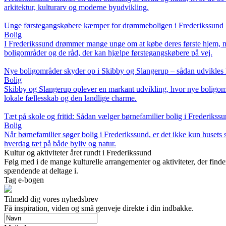
arkitektur, kulturarv og moderne byudvikling.
Unge førstegangskøbere kæmper for drømmeboligen i Frederikssund
Bolig
I Frederikssund drømmer mange unge om at købe deres første hjem, me
boligområder og de råd, der kan hjælpe førstegangskøbere på vej.
Nye boligområder skyder op i Skibby og Slangerup – sådan udvikles 
Bolig
Skibby og Slangerup oplever en markant udvikling, hvor nye boligomr
lokale fællesskab og den landlige charme.
Tæt på skole og fritid: Sådan vælger børnefamilier bolig i Frederikss
Bolig
Når børnefamilier søger bolig i Frederikssund, er det ikke kun husets st
hverdag tæt på både byliv og natur.
Kultur og aktiviteter året rundt i Frederikssund
Følg med i de mange kulturelle arrangementer og aktiviteter, der finder 
spændende at deltage i.
Tag e-bogen
Tilmeld dig vores nyhedsbrev
Få inspiration, viden og små genveje direkte i din indbakke.