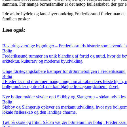
sammen. For mange børnefamilier er det netop fællesskabet, der gør et 
I de ældre bydele og landsbyer omkring Frederikssund finder man en an
familien ønsker.
Læs også:
Bevaringsværdige bygninger – Frederikssunds historie som levende b
Bolig
Frederikssund rummer en unik blanding af fortid og nutid, hvor de bev
arkitektur, kulturarv og moderne byudvikling.
Unge førstegangskøbere kæmper for drømmeboligen i Frederikssund
Bolig
I Frederikssund drømmer mange unge om at købe deres første hjem, me
boligområder og de råd, der kan hjælpe førstegangskøbere på vej.
Nye boligområder skyder op i Skibby og Slangerup – sådan udvikles 
Bolig
Skibby og Slangerup oplever en markant udvikling, hvor nye boligomr
lokale fællesskab og den landlige charme.
Tæt på skole og fritid: Sådan vælger børnefamilier bolig i Frederikss