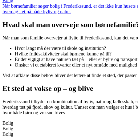
Bolig
Når børnefamilier søger bolig i Frederikssund, er det ikke kun husets st
hverdag tæt på både byliv og natur.
Hvad skal man overveje som børnefamilie
Når man som familie overvejer at flytte til Frederikssund, kan det være
Hvor langt må der være til skole og institution?
Hvilke fritidsaktiviteter skal børnene kunne gå til?
Er det vigtigt at have naturen tæt på – eller er byliv og transport
Ønsker vi et etableret kvarter eller et nyt område med mulighed
Ved at afklare disse behov bliver det lettere at finde et sted, der passer
Et sted at vokse op – og blive
Frederikssund tilbyder en kombination af byliv, natur og fællesskab,
hverdag tæt på fjord, skov og kultur. Uanset om man vælger et hus i by
hvor både børn og voksne trives.
Bolig
Bolig
Bolig