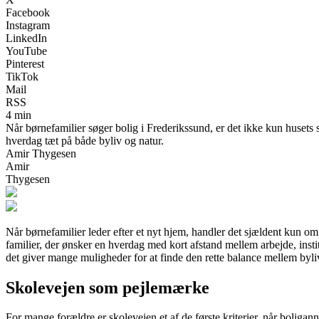
Facebook
Instagram
LinkedIn
YouTube
Pinterest
TikTok
Mail
RSS
4 min
Når børnefamilier søger bolig i Frederikssund, er det ikke kun husets st
hverdag tæt på både byliv og natur.
Amir Thygesen
Amir
Thygesen
Når børnefamilier leder efter et nyt hjem, handler det sjældent kun o
familier, der ønsker en hverdag med kort afstand mellem arbejde, ins
det giver mange muligheder for at finde den rette balance mellem byli
Skolevejen som pejlemærke
For mange forældre er skolevejen et af de første kriterier, når bolig