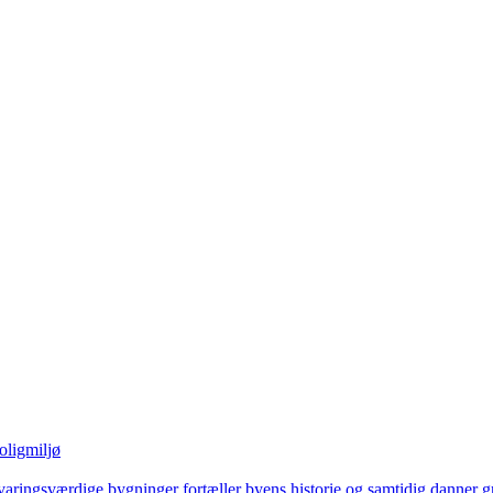
oligmiljø
aringsværdige bygninger fortæller byens historie og samtidig danner gru